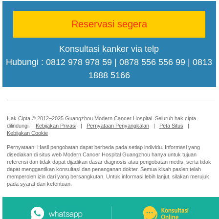
Reservasi segera
Konsultasi kanker via telp
Hubungi : 0812 978 978 59 | 0878 556 556 99 | 0813
1888 5166
Hak Cipta © 2012–2025 Guangzhou Modern Cancer Hospital. Seluruh hak cipta
dilindungi. |
Kebijakan Privasi
|
Pernyataan Penyangkalan
|
Peta Situs
|
Kebijakan Cookie
Pernyataan: Hasil pengobatan dapat berbeda pada setiap individu. Informasi yang
disediakan di situs web Modern Cancer Hospital Guangzhou hanya untuk tujuan
referensi dan tidak dapat dijadikan dasar diagnosis atau pengobatan medis, serta tidak
dapat menggantikan konsultasi dan penanganan dokter. Semua kisah pasien telah
memperoleh izin dari yang bersangkutan. Untuk informasi lebih lanjut, silakan merujuk
pada syarat dan ketentuan.