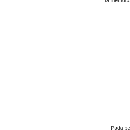
ia memutu
Pada pert