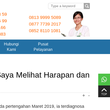
8 59
0813 9999 5089
6 99
0877 7739 2017
166
0852 8110 1081
883
Hubungi
Pusat
Kami
Pelayanan
Saya Melihat Harapan dan
+
-
a pertengahan Maret 2019, ia terdiagnosa