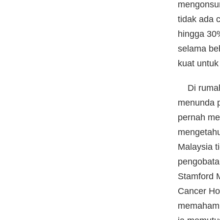
mengonsum
tidak ada 
hingga 30%
selama beb
kuat untuk
Di rumah 
menunda p
pernah me
mengetahui
Malaysia t
pengobata
Stamford 
Cancer Hos
memahami 