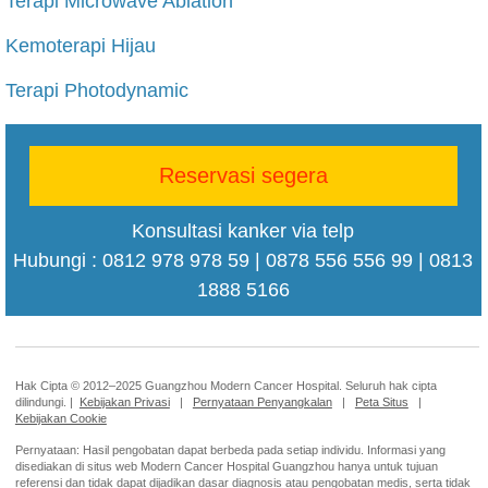
Terapi Microwave Ablation
Kemoterapi Hijau
Terapi Photodynamic
Reservasi segera
Konsultasi kanker via telp
Hubungi : 0812 978 978 59 | 0878 556 556 99 | 0813
1888 5166
Hak Cipta © 2012–2025 Guangzhou Modern Cancer Hospital. Seluruh hak cipta
dilindungi. |
Kebijakan Privasi
|
Pernyataan Penyangkalan
|
Peta Situs
|
Kebijakan Cookie
Pernyataan: Hasil pengobatan dapat berbeda pada setiap individu. Informasi yang
disediakan di situs web Modern Cancer Hospital Guangzhou hanya untuk tujuan
referensi dan tidak dapat dijadikan dasar diagnosis atau pengobatan medis, serta tidak