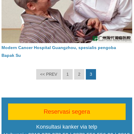
Modern Cancer Hospital Guangzhou, spesialis pengoba
Bapak Su
<< PREV
1
2
3
Reservasi segera
Konsultasi kanker via telp